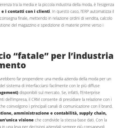
enza tra la media e la piccola industria della moda, è l’esigenza
e i contatti con i clienti
. In questo caso, l’ERP automatizza il
la consegna finale, mettendo in relazione ordini di vendita, calcolo
gestione del magazzino e spedizione di materie prime verso i
io “fatale” per l’industria
amento
 dovrebbero far propendere una media azienda della moda per un
del sistema di interfacciarsi facilmente con le più diffuse
agement)
disponibili sul mercato. Se, infatti, l’Enterprise
nti dell’impresa, il CRM consente di presidiare la relazione con i
he coinvolgono i principali canali di comunicazione con il brand.
stione, amministrazione e contabilità, supply chain,
un’unica visione
che condivide la stessa base dati. Con la
a in una leva per decisioni aziendali sempre più consapevoli