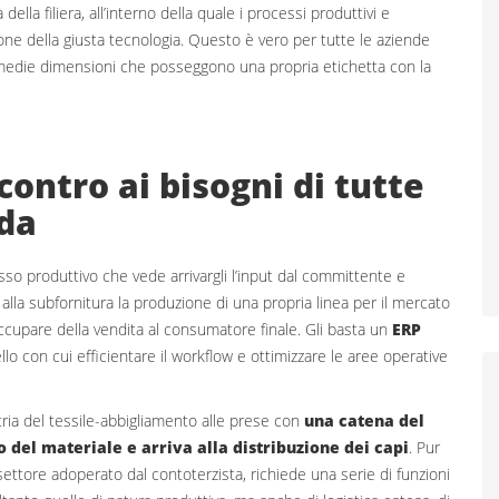
ella filiera, all’interno della quale i processi produttivi e
one della giusta tecnologia. Questo è vero per tutte le aziende
 medie dimensioni che posseggono una propria etichetta con la
ontro ai bisogni di tutte
oda
flusso produttivo che vede arrivargli l’input dal committente e
lla subfornitura la produzione di una propria linea per il mercato
ccupare della vendita al consumatore finale. Gli basta un
ERP
llo con cui efficientare il workflow e ottimizzare le aree operative
tria del tessile-abbigliamento alle prese con
una catena del
del materiale e arriva alla distribuzione dei capi
. Pur
ttore adoperato dal contoterzista, richiede una serie di funzioni