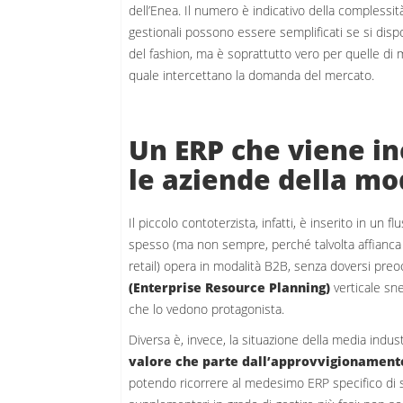
dell’Enea.
Il numero è indicativo della complessità d
gestionali possono essere semplificati se si disp
del fashion, ma è soprattutto vero per quelle di
quale intercettano la domanda del mercato.
Un ERP che viene inc
le aziende della m
Il piccolo contoterzista, infatti, è inserito in un 
spesso (ma non sempre, perché talvolta affianca a
retail) opera in modalità B2B, senza doversi preo
(Enterprise Resource Planning)
verticale sne
che lo vedono protagonista.
Diversa è, invece, la situazione della media indus
valore che parte dall’approvvigionamento 
potendo ricorrere al medesimo ERP specifico di se