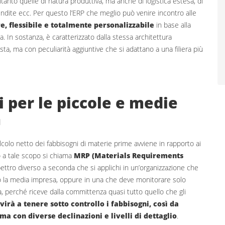
ltanto quelle di natura produttiva, ma anche di logistica estesa, di
 vendite ecc. Per questo l’ERP che meglio può venire incontro alle
, flessibile e totalmente personalizzabile
in base alla
ta. In sostanza, è caratterizzato dalla stessa architettura
ta, ma con peculiarità aggiuntive che si adattano a una filiera più
i per le piccole e medie
n
lcolo netto dei fabbisogni di materie prime avviene in rapporto ai
o a tale scopo si chiama
MRP (Materials Requirements
pettro diverso a seconda che si applichi in un’organizzazione che
o la media impresa, oppure in una che deve monitorare solo
a, perché riceve dalla committenza quasi tutto quello che gli
irà a tenere sotto controllo i fabbisogni, così da
ma con diverse declinazioni e livelli di dettaglio
.