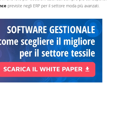
ence
previste negli ERP per il settore moda più avanzati.