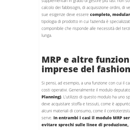
supplementari in grado di gestire più fasi: non so
calcolo dei fabbisogni, di acquisizione ordini, di
sue esigenze deve essere
completo, modulare
tipologia di prodotto in cui l’azienda è specializza
componibile che risponde alle necessità del terzis
lunga.
MRP e altre funzion
imprese del fashio
Si pensi, ad esempio, a una funzione con cui il ca
costi operativi. Generalmente il modulo deputat
Planning)
. L’utilizzo di questo modulo ha uno s
deve acquistare stoffa e tessuti, come è appunt
alcuni materiali di consumo, come il contoterzist
serve.
In entrambi i casi il modulo MRP serv
evitare sprechi sulle linee di produzione, 