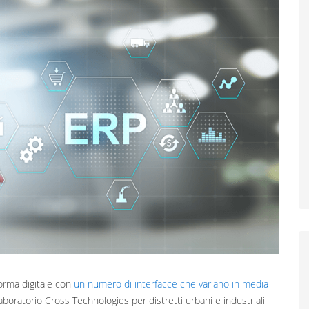
orma digitale con
un numero di interfacce che variano in media
aboratorio Cross Technologies per distretti urbani e industriali