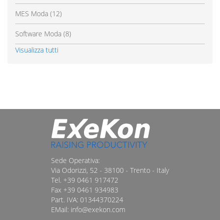
MES Moda
(12)
Software Moda
(8)
Visualizza tutti
Sede Operativa:
Via Odorizzi, 52 - 38100 - Trento - Italy
Tel. +39 0461 917472
Fax +39 0461 934983
Part. IVA: 01344370224
EMail: info@exekon.com