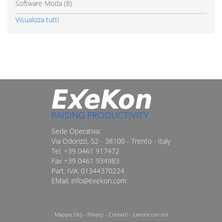
Software Moda
(8)
Visualizza tutti
Sede Operativa:
Via Odorizzi, 52 - 38100 - Trento - Italy
Tel. +39 0461 917472
Fax +39 0461 934983
Part. IVA: 01344370224
EMail: info@exekon.com
Mappa Sito
-
Privacy
-
Contatti
-
Lavora con noi