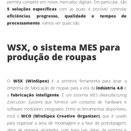
permita competir em novos mercados digitais. Em particular, são
5 soluções específicas
com as quais é possível controlar
eficiências
,
progresso, qualidade e tempos de
processamento
. Vamos ver quais são.
WSX, o sistema MES para
produção de roupas
O
WSX (WinSipex)
é a primeira ferramenta para levar a
empresa de fabricação de roupas para a era da
indústria 4.0
e
a
fabricação inteligente
. É um sistema
MES (Manufacturing
Execution System)
que fornece um conjunto de hardware e
software modulares integrados. Entre as ferramentas disponíveis,
está o
WCO (WinSipex Creative Organizer)
, que é usado
para organizar a área de modelagem e a fase de prototipagem,
além de planejar atividades com base nas datas de entrega e